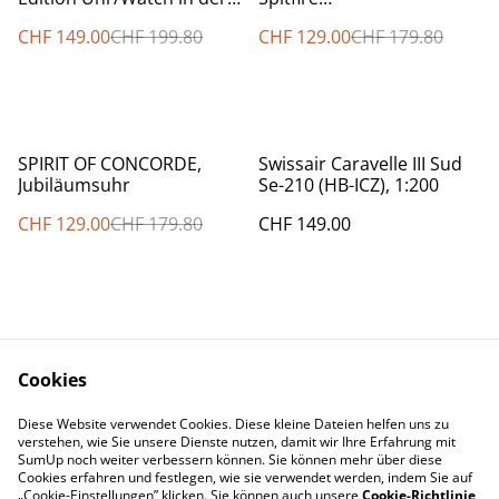
OVP
Herrenarmbanduhr, OVP
CHF 149.00
CHF 199.80
CHF 129.00
CHF 179.80
%
SPIRIT OF CONCORDE,
Swissair Caravelle III Sud
Jubiläumsuhr
Se-210 (HB-ICZ), 1:200
CHF 129.00
CHF 179.80
CHF 149.00
Cookies
Diese Website verwendet Cookies. Diese kleine Dateien helfen uns zu
Contact Us
Legal Terms
verstehen, wie Sie unsere Dienste nutzen, damit wir Ihre Erfahrung mit
Privacy Policy
Cookie Policy
SumUp noch weiter verbessern können. Sie können mehr über diese
Cookies erfahren und festlegen, wie sie verwendet werden, indem Sie auf
„Cookie-Einstellungen” klicken. Sie können auch unsere
Cookie-Richtlinie