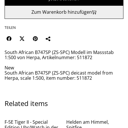
Zum Warenkorb hinzufügen
TEILEN
South African B747SP (ZS-SPC) Modell im Massstab
1:500 von Herpa, Artikelnummer: 511872
New
South African B747SP (ZS-SPC) deicast model from
Herpa, scale 1:500, item number: 511872
Related items
%
%
F-5E Tiger II - Special
Helden am Himmel,
Edition Uhr/Watch in der
Spitfire