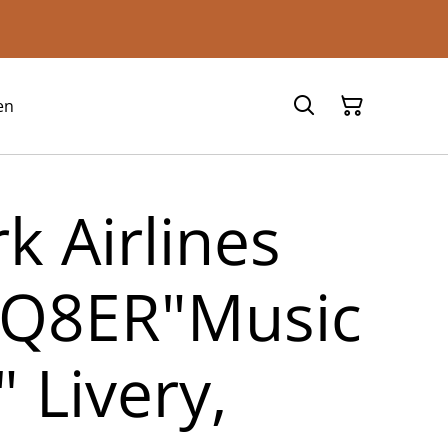
en
k Airlines
3Q8ER"Music
 Livery,