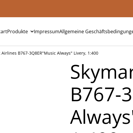
tart
Produkte
Impressum
Allgemeine Geschäftsbedingung
 Airlines B767-3Q8ER"Music Always" Livery, 1:400
Skymar
B767-
Always"