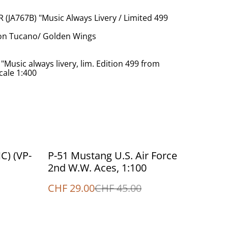
 (JA767B) "Music Always Livery / Limited 499
von Tucano/ Golden Wings
Music always livery, lim. Edition 499 from
ale 1:400
%
C) (VP-
P-51 Mustang U.S. Air Force
2nd W.W. Aces, 1:100
CHF 29.00
CHF 45.00