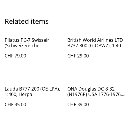
Related items
Pilatus PC-7 Swissair
British World Airlines LTD
(Schweizerische
B737-300 (G-OBWZ), 1:400,
Luftverkehrsschule) (HB-
Herpa
CHF 79.00
CHF 29.00
HOQ), 1:72, Herpa
Lauda B777-200 (OE-LPA),
ONA Douglas DC-8-32
1:400, Herpa
(N1976P) USA 1776-1976,
1:400 Aeroclassics
CHF 35.00
CHF 39.00