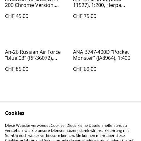
200 Chrome Version,
11527), 1:200, Herpa
1:400
554329
CHF 45.00
CHF 75.00
An-26 Russian Air Force
ANA B747-400D "Pocket
"blue 03" (RF-36072),
Monster" (JA8964), 1:400
1:200, Aviaboss
CHF 85.00
CHF 69.00
Cookies
Diese Website verwendet Cookies. Diese kleine Dateien helfen uns zu
Contact Us
Legal Terms
verstehen, wie Sie unsere Dienste nutzen, damit wir Ihre Erfahrung mit
Privacy Policy
Cookie Policy
SumUp noch weiter verbessern können. Sie können mehr über diese
Cookies erfahren und festlegen, wie sie verwendet werden, indem Sie auf