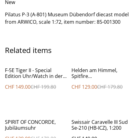
New
Pilatus P-3 (A-801) Museum Dübendorf diecast model
from ARWICO, scale 1:72, item number: 85-001300
Related items
%
%
F-5E Tiger II - Special
Helden am Himmel,
Edition Uhr/Watch in der
Spitfire
OVP
Herrenarmbanduhr, OVP
CHF 149.00
CHF 199.80
CHF 129.00
CHF 179.80
%
SPIRIT OF CONCORDE,
Swissair Caravelle III Sud
Jubiläumsuhr
Se-210 (HB-ICZ), 1:200