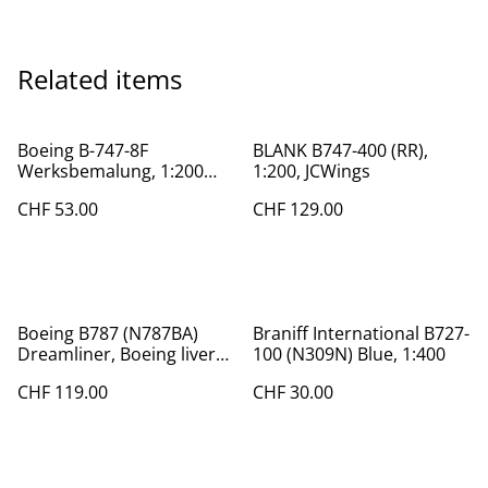
Related items
Boeing B-747-8F
BLANK B747-400 (RR),
Werksbemalung, 1:200
1:200, JCWings
Hogan mit Holzstand
CHF 53.00
CHF 129.00
Boeing B787 (N787BA)
Braniff International B727-
Dreamliner, Boeing livery,
100 (N309N) Blue, 1:400
1:200, Phoenix
CHF 119.00
CHF 30.00