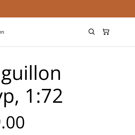
en
guillon
p, 1:72
.00