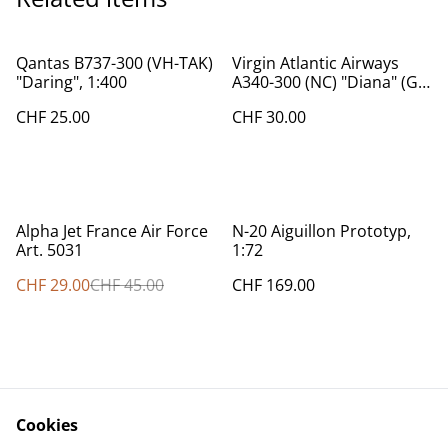
Qantas B737-300 (VH-TAK)
Virgin Atlantic Airways
"Daring", 1:400
A340-300 (NC) "Diana" (G-
VFAR)
CHF 25.00
CHF 30.00
%
Alpha Jet France Air Force
N-20 Aiguillon Prototyp,
Art. 5031
1:72
CHF 29.00
CHF 45.00
CHF 169.00
Cookies