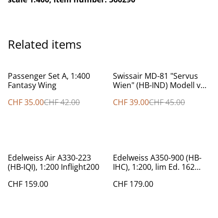
Related items
%
%
Passenger Set A, 1:400
Swissair MD-81 "Servus
Fantasy Wing
Wien" (HB-IND) Modell von
Dragon Wings
CHF 35.00
CHF 42.00
CHF 39.00
CHF 45.00
Edelweiss Air A330-223
Edelweiss A350-900 (HB-
(HB-IQI), 1:200 Inflight200
IHC), 1:200, lim Ed. 162
Stück
CHF 159.00
CHF 179.00