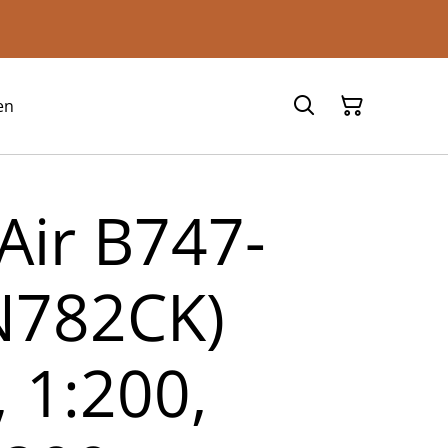
en
 Air B747-
N782CK)
 1:200,