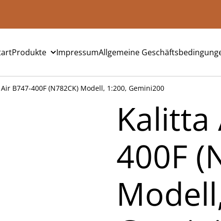
tart
Produkte
Impressum
Allgemeine Geschäftsbedingung
a Air B747-400F (N782CK) Modell, 1:200, Gemini200
Kalitta
400F (
Modell,