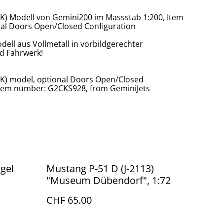
CK) Modell von Gemini200 im Massstab 1:200, Item
l Doors Open/Closed Configuration
odell aus Vollmetall in vorbildgerechter
d Fahrwerk!
2CK) model, optional Doors Open/Closed
 item number: G2CKS928, from GeminiJets
ügel
Mustang P-51 D (J-2113)
"Museum Dübendorf", 1:72
CHF 65.00