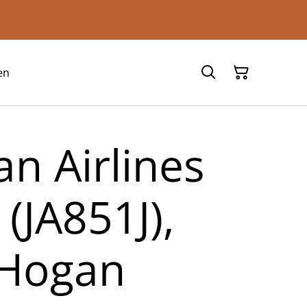
en
an Airlines
(JA851J),
 Hogan