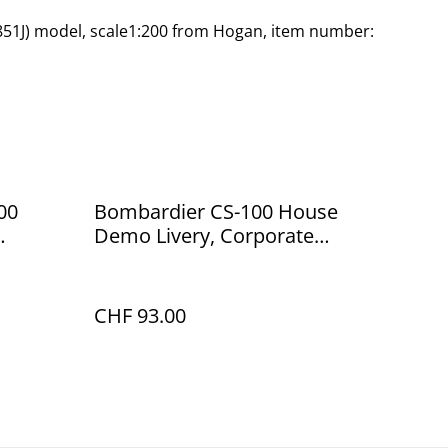
JA851J) model, scale1:200 from Hogan, item number:
00
Bombardier CS-100 House
Demo Livery, Corporate
Model, Skymarks 1:100
CHF 93.00