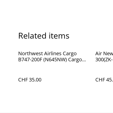
Related items
Northwest Airlines Cargo
Air New
B747-200F (N645NW) Cargo
300(ZK-
Globe Livery, 1:400
rings", 
CHF 35.00
CHF 45