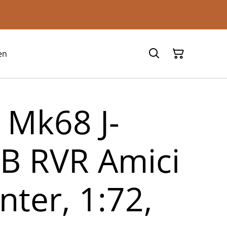
en
 Mk68 J-
B RVR Amici
nter, 1:72,