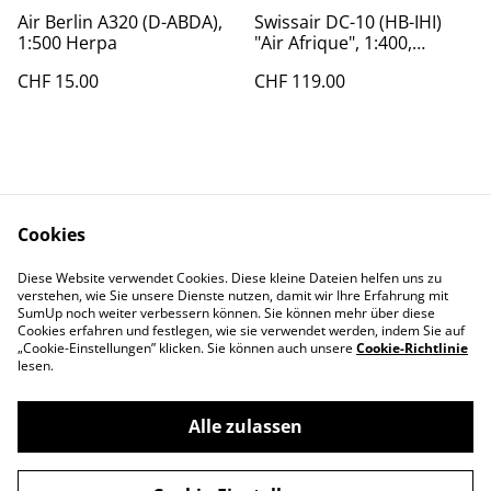
Air Berlin A320 (D-ABDA),
Swissair DC-10 (HB-IHI)
1:500 Herpa
"Air Afrique", 1:400,
Aeroclassics, super selten
CHF 15.00
CHF 119.00
Cookies
Diese Website verwendet Cookies. Diese kleine Dateien helfen uns zu
Contact Us
Legal Terms
verstehen, wie Sie unsere Dienste nutzen, damit wir Ihre Erfahrung mit
Privacy Policy
Cookie Policy
SumUp noch weiter verbessern können. Sie können mehr über diese
Cookies erfahren und festlegen, wie sie verwendet werden, indem Sie auf
„Cookie-Einstellungen” klicken. Sie können auch unsere
Cookie-Richtlinie
lesen.
Alle zulassen
©
2026
Swiss-Edelweiss