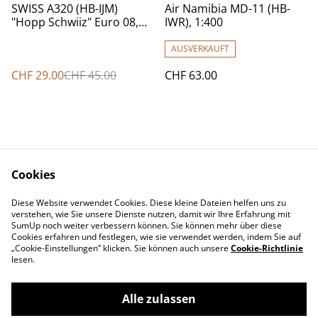
%
SWISS A320 (HB-IJM)
Air Namibia MD-11 (HB-
"Hopp Schwiiz" Euro 08,
IWR), 1:400
1:400 Herpa
AUSVERKAUFT
CHF 29.00
CHF 45.00
CHF 63.00
Cookies
Diese Website verwendet Cookies. Diese kleine Dateien helfen uns zu
Contact Us
Legal Terms
verstehen, wie Sie unsere Dienste nutzen, damit wir Ihre Erfahrung mit
Privacy Policy
Cookie Policy
SumUp noch weiter verbessern können. Sie können mehr über diese
Cookies erfahren und festlegen, wie sie verwendet werden, indem Sie auf
„Cookie-Einstellungen” klicken. Sie können auch unsere
Cookie-Richtlinie
lesen.
Alle zulassen