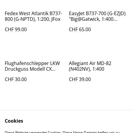
Fedex West Atlantik B737-
EasyJet B737-700 (G-EZJD)
800 (G-NPTD), 1:200, JFox
"Big@Gatwick, 1:400
Schuco/Gemini Jets
CHF 99.00
CHF 65.00
Flughafenschlepper LKW
Allegiant Air MD-82
Druckguss Modell CX
(N402NV), 1:400
WT0500E, 1:200
CHF 30.00
CHF 39.00
Cookies
Diese Website verwendet Cookies. Diese kleine Dateien helfen uns zu