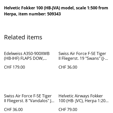
Helvetic Fokker 100 (HB-JVA) model, scale 1:500 from
Herpa, item number: 509343
Related items
Edelweiss A350-900XWB
Swiss Air Force F-5E Tiger
(HB-IHF) FLAPS DOW,
II Fliegerst. 19 "Swans" (J-
1:200
3038)
CHF 179.00
CHF 36.00
Swiss Air Force F-5E Tiger
Helvetic Airways Fokker
II Fliegerst. 8 "Vandalos" J-
100 (HB- JVC), Herpa 1:200,
3033
559966
CHF 36.00
CHF 79.00