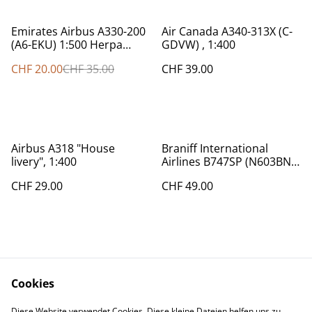
%
Emirates Airbus A330-200
Air Canada A340-313X (C-
(A6-EKU) 1:500 Herpa
GDVW) , 1:400
508445
CHF 20.00
CHF 35.00
CHF 39.00
Airbus A318 "House
Braniff International
livery", 1:400
Airlines B747SP (N603BN),
1:400
CHF 29.00
CHF 49.00
Cookies
Diese Website verwendet Cookies. Diese kleine Dateien helfen uns zu