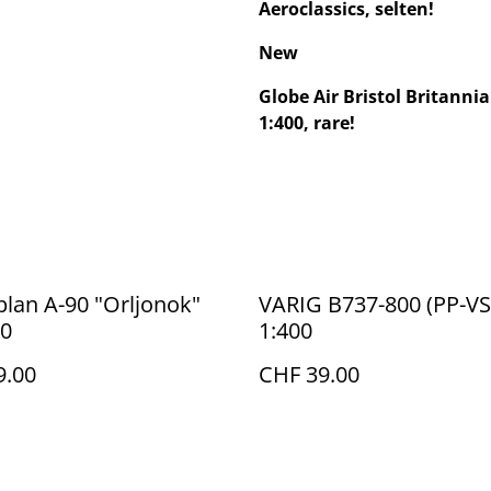
Aeroclassics, selten!
New
Globe Air Bristol Britannia
1:400, rare!
lan A-90 "Orljonok"
VARIG B737-800 (PP-VS
00
1:400
9.00
CHF 39.00