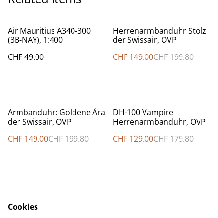
%
Air Mauritius A340-300
Herrenarmbanduhr Stolz
(3B-NAY), 1:400
der Swissair, OVP
CHF 49.00
CHF 149.00
CHF 199.80
%
%
Armbanduhr: Goldene Ära
DH-100 Vampire
der Swissair, OVP
Herrenarmbanduhr, OVP
CHF 149.00
CHF 199.80
CHF 129.00
CHF 179.80
Cookies