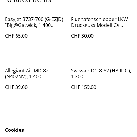
EasyJet B737-700 (G-EZJD)
Flughafenschlepper LKW
"Big@Gatwick, 1:400
Druckguss Modell CX
Schuco/Gemini Jets
WT0500E, 1:200
CHF 65.00
CHF 30.00
Allegiant Air MD-82
Swissair DC-8-62 (HB-IDG),
(N402NV), 1:400
1:200
CHF 39.00
CHF 159.00
Cookies