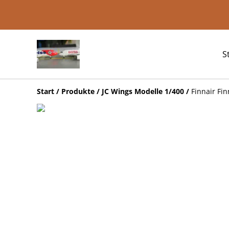
S
Start
/
Produkte
/
JC Wings Modelle 1/400
/
Finnair Fi