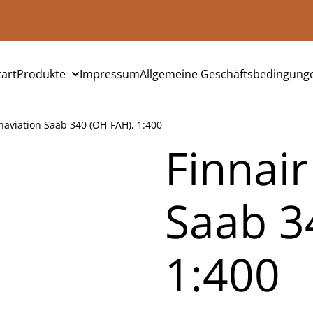
tart
Produkte
Impressum
Allgemeine Geschäftsbedingung
nnaviation Saab 340 (OH-FAH), 1:400
Finnair
Saab 3
1:400