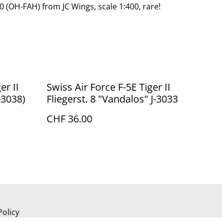
0 (OH-FAH) from JC Wings, scale 1:400, rare!
er II
Swiss Air Force F-5E Tiger II
-3038)
Fliegerst. 8 "Vandalos" J-3033
CHF 36.00
Policy