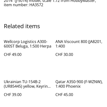
2014" (J-5014) model, scale 1:72 from HobbyMaster,
item number: HA3572
Related items
Wellcorp Logistics A300-
ANA Viscount 800 (JA8201,
600ST Beluga, 1:500 Herpa
1:400
CHF 49.00
CHF 30.00
Ukrainian TU-154B-2
Qatar A350-900 (F-WZNW),
(UR85445) yellow, Keyring/
1:400 Phoenix
Aviationtag/ Fuselage
CHF 39.00
CHF 45.00