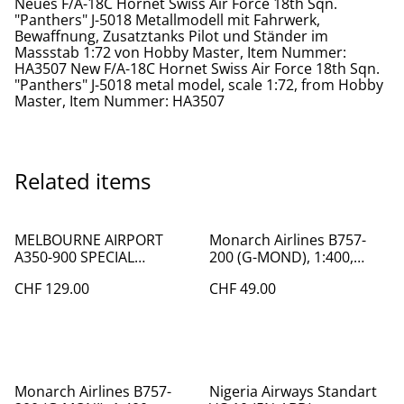
Neues F/A-18C Hornet Swiss Air Force 18th Sqn.
"Panthers" J-5018 Metallmodell mit Fahrwerk,
Bewaffnung, Zusatztanks Pilot und Ständer im
Massstab 1:72 von Hobby Master, Item Nummer:
HA3507 New F/A-18C Hornet Swiss Air Force 18th Sqn.
"Panthers" J-5018 metal model, scale 1:72, from Hobby
Master, Item Nummer: HA3507
Related items
MELBOURNE AIRPORT
Monarch Airlines B757-
A350-900 SPECIAL
200 (G-MOND), 1:400,
AUSGABE, 1:200
Phoenix
CHF 129.00
CHF 49.00
Monarch Airlines B757-
Nigeria Airways Standart