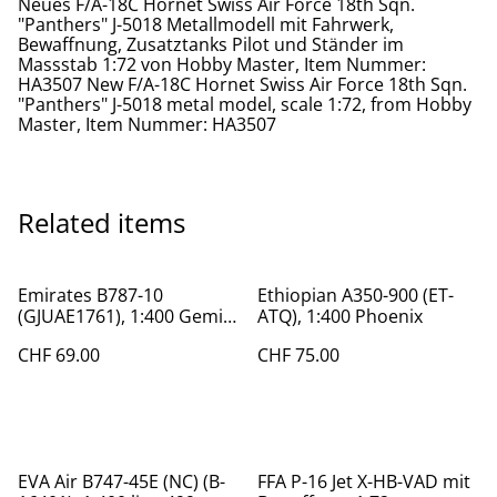
Neues F/A-18C Hornet Swiss Air Force 18th Sqn.
"Panthers" J-5018 Metallmodell mit Fahrwerk,
Bewaffnung, Zusatztanks Pilot und Ständer im
Massstab 1:72 von Hobby Master, Item Nummer:
HA3507 New F/A-18C Hornet Swiss Air Force 18th Sqn.
"Panthers" J-5018 metal model, scale 1:72, from Hobby
Master, Item Nummer: HA3507
Related items
Emirates B787-10
Ethiopian A350-900 (ET-
(GJUAE1761), 1:400 Gemini
ATQ), 1:400 Phoenix
Jets, sold out
CHF 69.00
CHF 75.00
EVA Air B747-45E (NC) (B-
FFA P-16 Jet X-HB-VAD mit