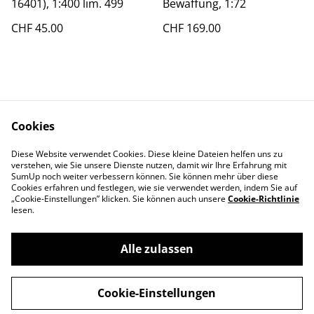
16401), 1:400 lim. 499
Bewaffung, 1:72
CHF 45.00
CHF 169.00
Cookies
Diese Website verwendet Cookies. Diese kleine Dateien helfen uns zu
Contact Us
Legal Terms
verstehen, wie Sie unsere Dienste nutzen, damit wir Ihre Erfahrung mit
Privacy Policy
Cookie Policy
SumUp noch weiter verbessern können. Sie können mehr über diese
Cookies erfahren und festlegen, wie sie verwendet werden, indem Sie auf
„Cookie-Einstellungen” klicken. Sie können auch unsere
Cookie-Richtlinie
lesen.
Alle zulassen
©
2026
Swiss-Edelweiss
Cookie-Einstellungen
powered by