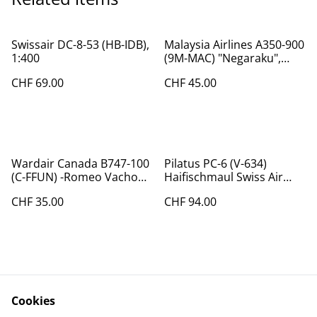
Swissair DC-8-53 (HB-IDB),
Malaysia Airlines A350-900
1:400
(9M-MAC) "Negaraku",
1:400
CHF 69.00
CHF 45.00
Wardair Canada B747-100
Pilatus PC-6 (V-634)
(C-FFUN) -Romeo Vachon,
Haifischmaul Swiss Air
1:400
Force, 1:72
CHF 35.00
CHF 94.00
Cookies