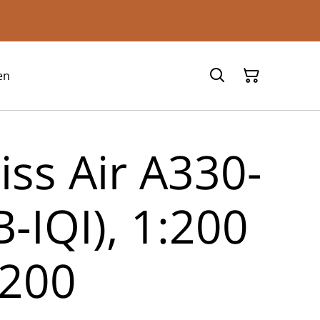
en
iss Air A330-
-IQI), 1:200
t200