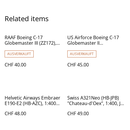
Related items
RAAF Boeing C-17
US Airforce Boeing C-17
Globemaster III (ZZ172),
Globemaster II
1:400
'Charleston Air Force
Base', 1:400
AUSVERKAUFT
AUSVERKAUFT
CHF 40.00
CHF 45.00
Helvetic Airways Embraer
Swiss A321Neo (HB-JPB)
E190-E2 (HB-AZC), 1:400
"Chateau-d'Oex", 1:400, JC
Gemini Jets
Wings
CHF 48.00
CHF 49.00