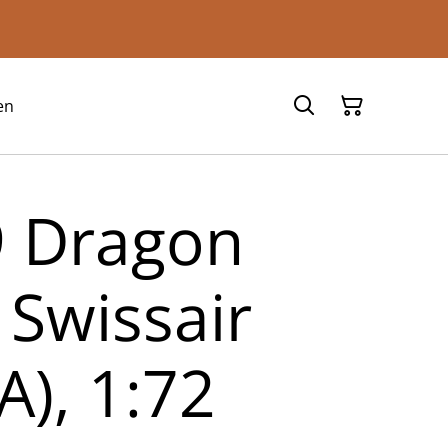
en
9 Dragon
 Swissair
A), 1:72