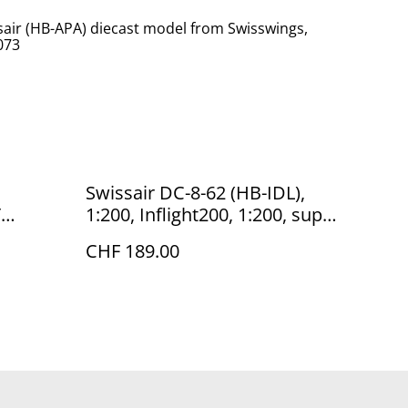
sair (HB-APA) diecast model from Swisswings,
073
Swissair DC-8-62 (HB-IDL),
T
1:200, Inflight200, 1:200, super
AHD),
selten!
CHF 189.00