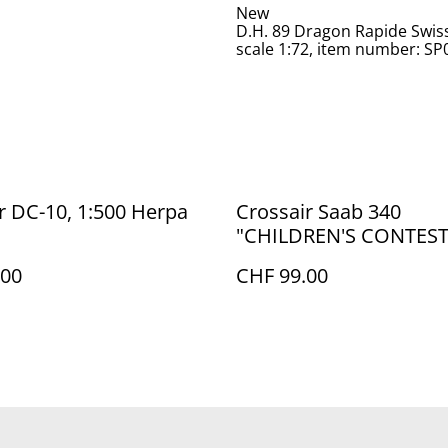
New
D.H. 89 Dragon Rapide Swis
scale 1:72, item number: SP
r DC-10, 1:500 Herpa
Crossair Saab 340
"CHILDREN'S CONTES
WINNER COLORS" (HB-
.00
CHF 99.00
1:200 Herpa