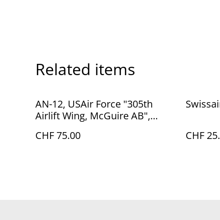
Related items
AN-12, USAir Force "305th
Swissai
Airlift Wing, McGuire AB",
1:200, Herpa 554978
CHF 75.00
CHF 25