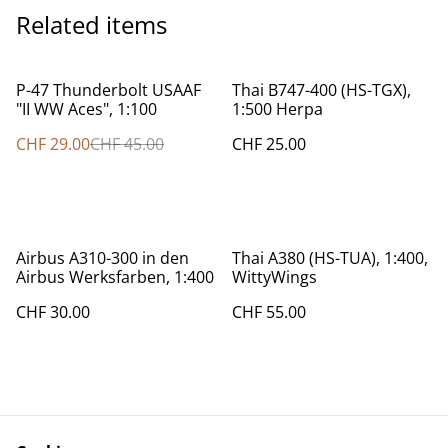
Related items
%
P-47 Thunderbolt USAAF
Thai B747-400 (HS-TGX),
"II WW Aces", 1:100
1:500 Herpa
CHF 29.00
CHF 45.00
CHF 25.00
Airbus A310-300 in den
Thai A380 (HS-TUA), 1:400,
Airbus Werksfarben, 1:400
WittyWings
CHF 30.00
CHF 55.00