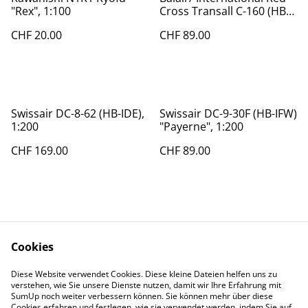
"Rex", 1:100
Cross Transall C-160 (HB-
INL), 1:200
CHF 20.00
CHF 89.00
Swissair DC-8-62 (HB-IDE),
Swissair DC-9-30F (HB-IFW)
1:200
"Payerne", 1:200
CHF 169.00
CHF 89.00
Cookies
Diese Website verwendet Cookies. Diese kleine Dateien helfen uns zu
Contact Us
Legal Terms
verstehen, wie Sie unsere Dienste nutzen, damit wir Ihre Erfahrung mit
Privacy Policy
Cookie Policy
SumUp noch weiter verbessern können. Sie können mehr über diese
Cookies erfahren und festlegen, wie sie verwendet werden, indem Sie auf