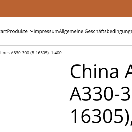
tart
Produkte
Impressum
Allgemeine Geschäftsbedingung
lines A330-300 (B-16305), 1:400
China A
A330-3
16305)