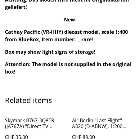
geliefert!
New
Cathay Pacific (VR-HHY) diecast model, scale 1:400
from BlueBox, Item number: -, rare!
Box may show light signs of storage!
Attention: The model is not supplied in the original
box!
Related items
Skymark B767-3Q8ER
Air Berlin "Last Flight"
(JA767A) "Direct TV
A320 (D-ABNW), 1:200,
Scheme", 1:400 , BigBird
JCWings
CHF 35.00
CHF 89.00