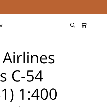
en
 Airlines
s C-54
1) 1:400