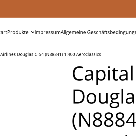
tart
Produkte
Impressum
Allgemeine Geschäftsbedingung
 Airlines Douglas C-54 (N88841) 1:400 Aeroclassics
Capital
Dougla
(N8884