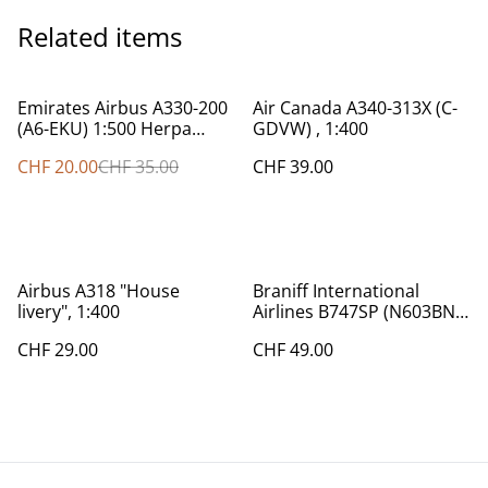
Related items
%
Emirates Airbus A330-200
Air Canada A340-313X (C-
(A6-EKU) 1:500 Herpa
GDVW) , 1:400
508445
CHF 20.00
CHF 35.00
CHF 39.00
Airbus A318 "House
Braniff International
livery", 1:400
Airlines B747SP (N603BN),
1:400
CHF 29.00
CHF 49.00