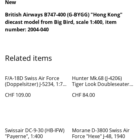
New
British Airways B747-400 (G-BYGG) "Hong Kong"
diecast model from Big Bird, scale 1:400, item
number: 2004-040
Related items
F/A-18D Swiss Air Force
Hunter Mk.68 (J-4206)
(Doppelsitzer) J-5234, 1:72
Tiger Look Doubleseater,
Arwico
1:72
CHF 109.00
CHF 84.00
Swissair DC-9-30 (HB-IFW)
Morane D-3800 Swiss Air
"Payerne", 1:400
Force "Hexe" J-48, 1940