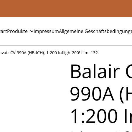
tart
Produkte
Impressum
Allgemeine Geschäftsbedingung
nvair CV-990A (HB-ICH), 1:200 Inflight200! Lim. 132
Balair 
990A (
1:200 I