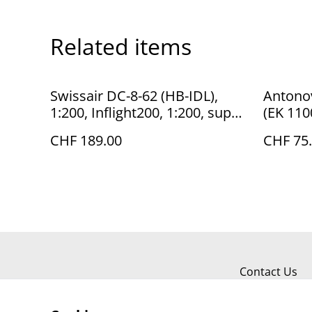
Related items
Swissair DC-8-62 (HB-IDL),
Antono
1:200, Inflight200, 1:200, super
(EK 1100
selten!
very rar
CHF 189.00
CHF 75
Contact Us