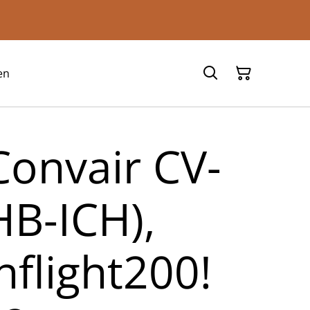
en
Convair CV-
HB-ICH),
nflight200!