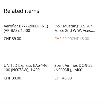
Related items
%
Aeroflot B777-200ER (NC)
P-51 Mustang U.S. Air
(VP-BAS), 1:400
Force 2nd W.W. Aces,
1:100
CHF 39.00
CHF 29.00
CHF 45.00
UNITED Express BAe-146-
Spirit Airlines DC-9-32
100 (N607AW), 1:400
(N969ML), 1:400
CHF 30.00
CHF 45.00