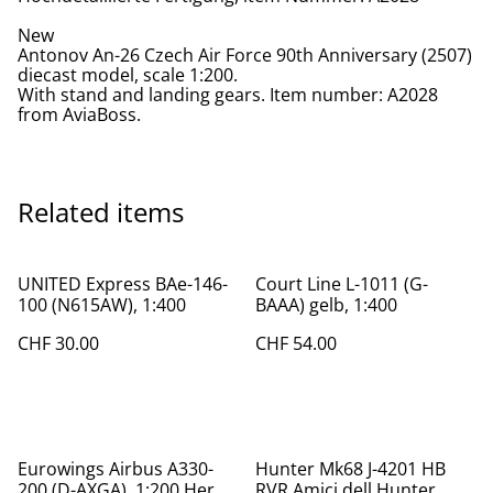
New
Antonov An-26 Czech Air Force 90th Anniversary (2507)
diecast model, scale 1:200.
With stand and landing gears. Item number: A2028
from AviaBoss.
Related items
UNITED Express BAe-146-
Court Line L-1011 (G-
100 (N615AW), 1:400
BAAA) gelb, 1:400
CHF 30.00
CHF 54.00
Eurowings Airbus A330-
Hunter Mk68 J-4201 HB
200 (D-AXGA), 1:200 Herpa
RVR Amici dell Hunter,