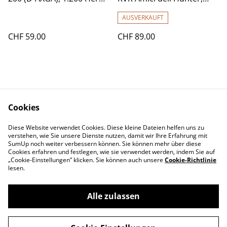
557399
1:72, ACE
AUSVERKAUFT
CHF 59.00
CHF 89.00
Cookies
Diese Website verwendet Cookies. Diese kleine Dateien helfen uns zu
Contact Us
Legal Terms
verstehen, wie Sie unsere Dienste nutzen, damit wir Ihre Erfahrung mit
Privacy Policy
Cookie Policy
SumUp noch weiter verbessern können. Sie können mehr über diese
Cookies erfahren und festlegen, wie sie verwendet werden, indem Sie auf
„Cookie-Einstellungen” klicken. Sie können auch unsere
Cookie-Richtlinie
lesen.
Alle zulassen
©
2026
Swiss-Edelweiss