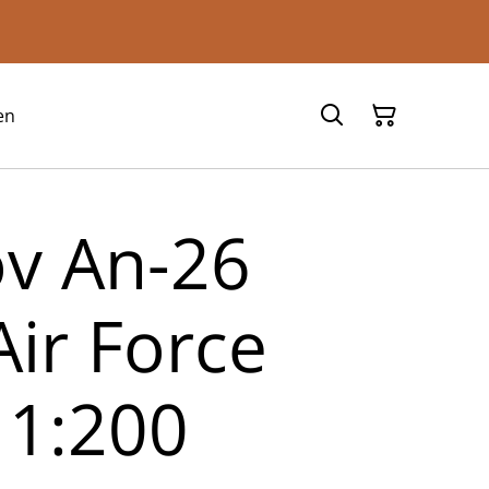
en
v An-26
Air Force
 1:200