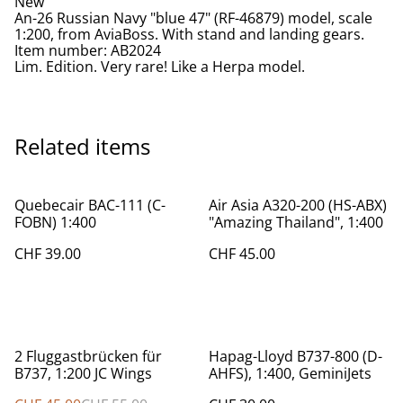
New
An-26 Russian Navy "blue 47" (RF-46879) model, scale
1:200, from AviaBoss. With stand and landing gears.
Item number: AB2024
Lim. Edition. Very rare! Like a Herpa model.
Related items
Quebecair BAC-111 (C-
Air Asia A320-200 (HS-ABX)
FOBN) 1:400
"Amazing Thailand", 1:400
CHF 39.00
CHF 45.00
%
2 Fluggastbrücken für
Hapag-Lloyd B737-800 (D-
B737, 1:200 JC Wings
AHFS), 1:400, GeminiJets