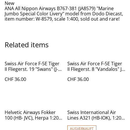
New
ANA All Nippon Airways B767-381 (JA8579) "Marine
Jumbo Special Color Livery" model from Dodo Diecast,
item number: W-8579, scale 1:400, sold out and rare!
Related items
Swiss Air Force F-5E Tiger
Swiss Air Force F-5E Tiger
II Fliegerst. 19 "Swans" (J-
II Fliegerst. 8 "Vandalos" J-
3038)
3033
CHF 36.00
CHF 36.00
Helvetic Airways Fokker
Swiss International Air
100 (HB- JVC), Herpa 1:200,
Lines A321 (HB-IOK), 1:200
559966
JFox
AUSVERKAUFT