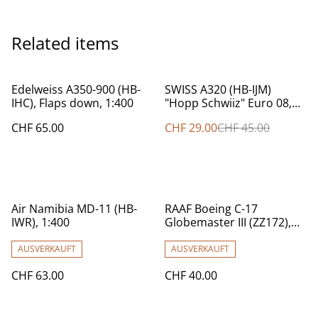
Related items
%
Edelweiss A350-900 (HB-
SWISS A320 (HB-IJM)
IHC), Flaps down, 1:400
"Hopp Schwiiz" Euro 08,
1:400 Herpa
CHF 65.00
CHF 29.00
CHF 45.00
Air Namibia MD-11 (HB-
RAAF Boeing C-17
IWR), 1:400
Globemaster III (ZZ172),
1:400
AUSVERKAUFT
AUSVERKAUFT
CHF 63.00
CHF 40.00