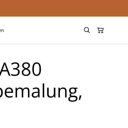
en
 A380
bemalung,