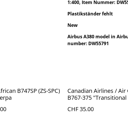
1:400, Item Nummer: DW5
Plastikständer fehlt
New
Airbus A380 model in Airbu
number: DW55791
frican B747SP (ZS-SPC)
Canadian Airlines / Ai
Herpa
B767-375 "Transitional 
(C-FPCA), 1:400
.00
CHF 35.00