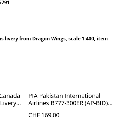
5791
s livery from Dragon Wings, scale 1:400, item
r Canada
PIA Pakistan International
Livery"
Airlines B777-300ER (AP-BID),
1:200
CHF 169.00