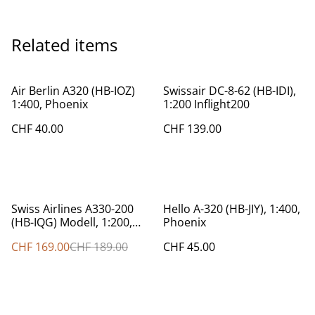
Related items
Air Berlin A320 (HB-IOZ)
Swissair DC-8-62 (HB-IDI),
1:400, Phoenix
1:200 Inflight200
CHF 40.00
CHF 139.00
%
Swiss Airlines A330-200
Hello A-320 (HB-JIY), 1:400,
(HB-IQG) Modell, 1:200,
Phoenix
JFox
CHF 169.00
CHF 189.00
CHF 45.00