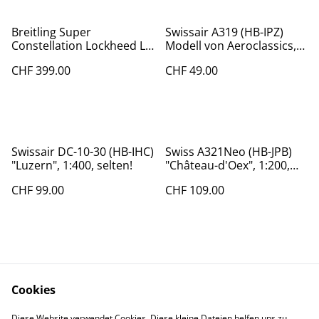
Breitling Super
Swissair A319 (HB-IPZ)
Constellation Lockheed L-
Modell von Aeroclassics,
1049, Handarbeitsmodell,
1:400.
CHF 399.00
CHF 49.00
1:72
Swissair DC-10-30 (HB-IHC)
Swiss A321Neo (HB-JPB)
"Luzern", 1:400, selten!
"Château-d'Oex", 1:200,
JCWings
CHF 99.00
CHF 109.00
Cookies
Diese Website verwendet Cookies. Diese kleine Dateien helfen uns zu