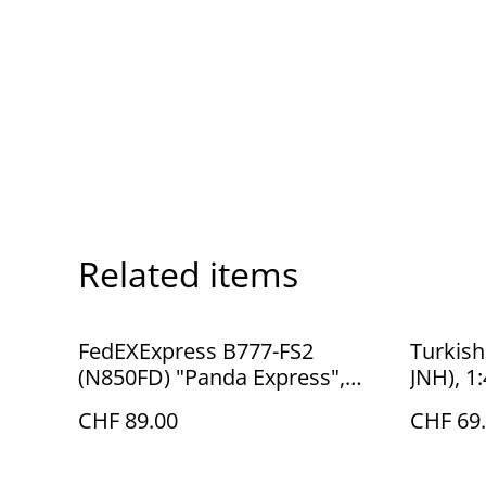
Related items
FedEXExpress B777-FS2
Turkish
(N850FD) "Panda Express",
JNH), 1
1:400, Phoenix, Rare
CHF 89.00
CHF 69