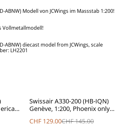
20 (D-ABNW) Modell von JCWings im Massstab 1:200!
es Vollmetallmodell!
0 (D-ABNW) diecast model from JCWings, scale
mber: LH2201
%
)
Swissair A330-200 (HB-IQN)
ericas",
Genève, 1:200, Phoenix only
for Switzerland
CHF 129.00
CHF 145.00