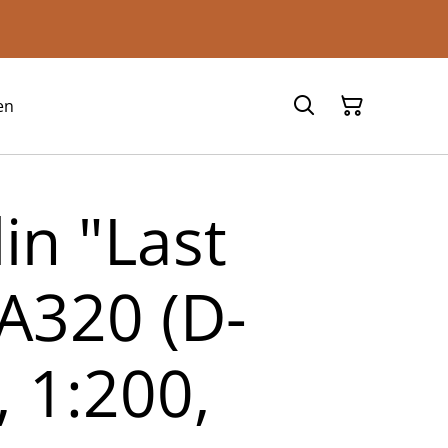
en
lin "Last
 A320 (D-
 1:200,