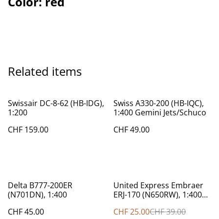
Color: red
Related items
Swissair DC-8-62 (HB-IDG),
Swiss A330-200 (HB-IQC),
1:200
1:400 Gemini Jets/Schuco
CHF 159.00
CHF 49.00
%
Delta B777-200ER
United Express Embraer
(N701DN), 1:400
ERJ-170 (N650RW), 1:400
Herpa
CHF 45.00
CHF 25.00
CHF 39.00